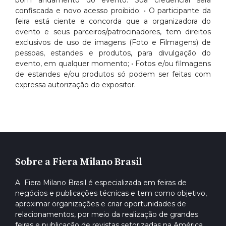
bom andamento do evento. Sua credencial será
confiscada e novo acesso proibido; • O participante da
feira está ciente e concorda que a organizadora do
evento e seus parceiros/patrocinadores, tem direitos
exclusivos de uso de imagens (Foto e Filmagens) de
pessoas, estandes e produtos, para divulgação do
evento, em qualquer momento; • Fotos e/ou filmagens
de estandes e/ou produtos só podem ser feitas com
expressa autorização do expositor.
Sobre a Fiera Milano Brasil
A Fiera Milano Brasil é especializada em feiras de
negócios e publicações técnicas e tem como objetivo,
aproximar organizações e criar oportunidades de
relacionamentos, por meio da realização de grandes
feiras e publicação de revistas setorizadas na América