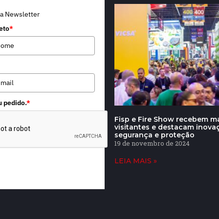
a Newsletter
eto
*
u pedido.
*
Fisp e Fire Show recebem ma
visitantes e destacam inov
segurança e proteção
19 de novembro de 2024
LEIA MAIS »