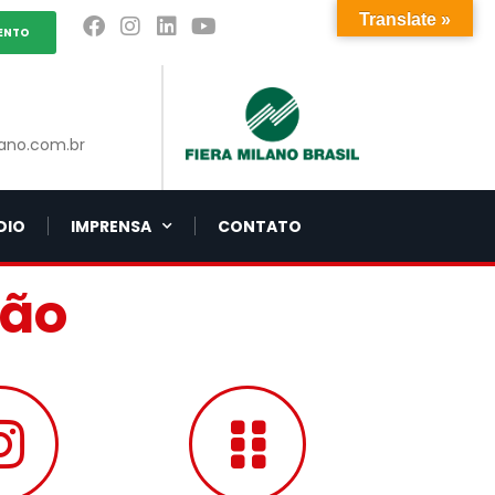
Translate »
ENTO
ano.com.br
DIO
IMPRENSA
CONTATO
ção