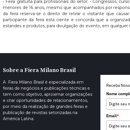
• Feira gratuita para profissionais do setor; • Congressos, cur
menores de 16 anos, mesmo que acompanhados por responsáveis. 
da feira reserva-se o direito de retirar o visitante que ca
participante da feira está ciente e concorda que a organiza
estandes e produtos, para divulgação do evento, em qualquer 
Sobre a Fiera Milano Brasil
A Fiera Milano Brasil é especializada em
Receba Noss
feiras de negócios e publicações técnicas e
Nome compl
tem como objetivo, aproximar organizações
e criar oportunidades de relacionamentos,
por meio da realização de grandes feiras e
publicação de revistas setorizadas na
Email
*
América Latina.