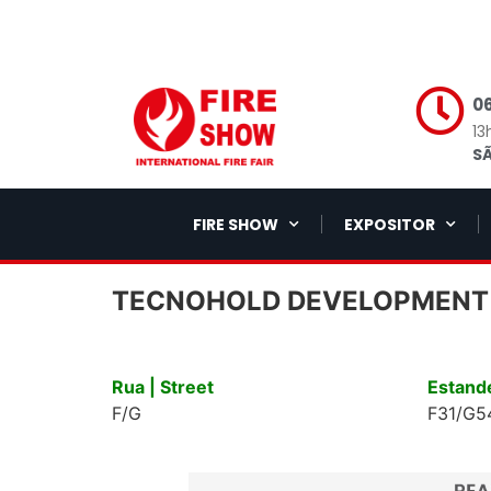
06
13
SÃ
FIRE SHOW
EXPOSITOR
TECNOHOLD DEVELOPMENT 
Rua | Street
Estande
F/G
F31/G5