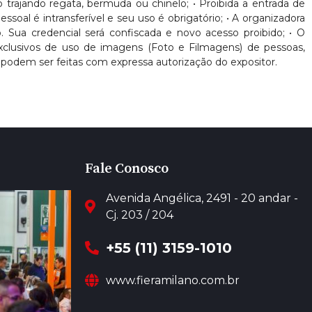
nto trajando regata, bermuda ou chinelo; • Proibida a entrada de
oal é intransferível e seu uso é obrigatório; • A organizadora
. Sua credencial será confiscada e novo acesso proibido; • O
 exclusivos de uso de imagens (Foto e Filmagens) de pessoas,
podem ser feitas com expressa autorização do expositor.
Fale Conosco
Avenida Angélica, 2491 - 20 andar -
Cj. 203 / 204
+55 (11) 3159-1010
www.fieramilano.com.br