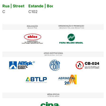
Rua | Street
Estande | Booth
C
C102