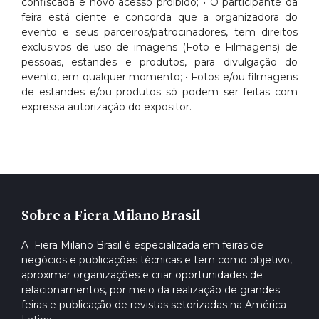
confiscada e novo acesso proibido; • O participante da
feira está ciente e concorda que a organizadora do
evento e seus parceiros/patrocinadores, tem direitos
exclusivos de uso de imagens (Foto e Filmagens) de
pessoas, estandes e produtos, para divulgação do
evento, em qualquer momento; • Fotos e/ou filmagens
de estandes e/ou produtos só podem ser feitas com
expressa autorização do expositor.
Sobre a Fiera Milano Brasil
A Fiera Milano Brasil é especializada em feiras de
negócios e publicações técnicas e tem como objetivo,
aproximar organizações e criar oportunidades de
relacionamentos, por meio da realização de grandes
feiras e publicação de revistas setorizadas na América