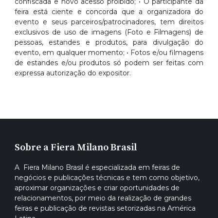
confiscada e novo acesso proibido; • O participante da
feira está ciente e concorda que a organizadora do
evento e seus parceiros/patrocinadores, tem direitos
exclusivos de uso de imagens (Foto e Filmagens) de
pessoas, estandes e produtos, para divulgação do
evento, em qualquer momento; • Fotos e/ou filmagens
de estandes e/ou produtos só podem ser feitas com
expressa autorização do expositor.
Sobre a Fiera Milano Brasil
A Fiera Milano Brasil é especializada em feiras de
negócios e publicações técnicas e tem como objetivo,
aproximar organizações e criar oportunidades de
relacionamentos, por meio da realização de grandes
feiras e publicação de revistas setorizadas na América