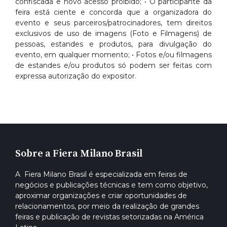
confiscada e novo acesso proibido; • O participante da
feira está ciente e concorda que a organizadora do
evento e seus parceiros/patrocinadores, tem direitos
exclusivos de uso de imagens (Foto e Filmagens) de
pessoas, estandes e produtos, para divulgação do
evento, em qualquer momento; • Fotos e/ou filmagens
de estandes e/ou produtos só podem ser feitas com
expressa autorização do expositor.
Sobre a Fiera Milano Brasil
A Fiera Milano Brasil é especializada em feiras de
negócios e publicações técnicas e tem como objetivo,
aproximar organizações e criar oportunidades de
relacionamentos, por meio da realização de grandes
feiras e publicação de revistas setorizadas na América