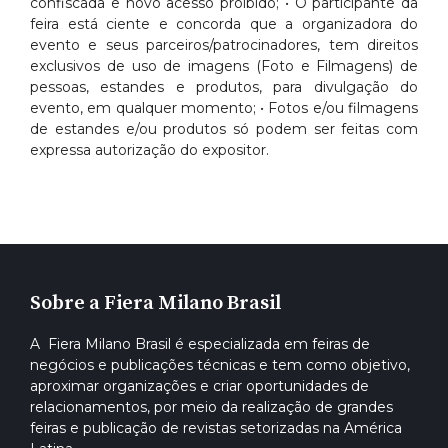
confiscada e novo acesso proibido; • O participante da
feira está ciente e concorda que a organizadora do
evento e seus parceiros/patrocinadores, tem direitos
exclusivos de uso de imagens (Foto e Filmagens) de
pessoas, estandes e produtos, para divulgação do
evento, em qualquer momento; • Fotos e/ou filmagens
de estandes e/ou produtos só podem ser feitas com
expressa autorização do expositor.
Sobre a Fiera Milano Brasil
A Fiera Milano Brasil é especializada em feiras de
negócios e publicações técnicas e tem como objetivo,
aproximar organizações e criar oportunidades de
relacionamentos, por meio da realização de grandes
feiras e publicação de revistas setorizadas na América