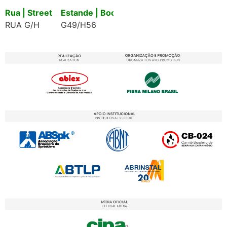
Rua | Street
Estande | Booth
RUA G/H
G49/H56