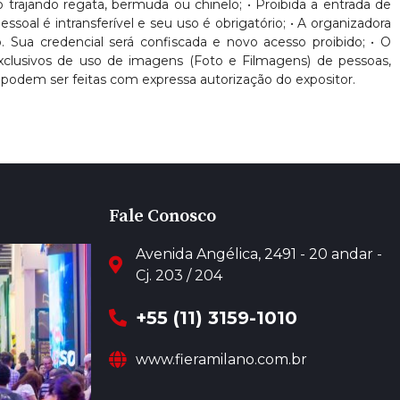
nto trajando regata, bermuda ou chinelo; • Proibida a entrada de
oal é intransferível e seu uso é obrigatório; • A organizadora
. Sua credencial será confiscada e novo acesso proibido; • O
 exclusivos de uso de imagens (Foto e Filmagens) de pessoas,
podem ser feitas com expressa autorização do expositor.
Fale Conosco
Avenida Angélica, 2491 - 20 andar -
Cj. 203 / 204
+55 (11) 3159-1010
www.fieramilano.com.br