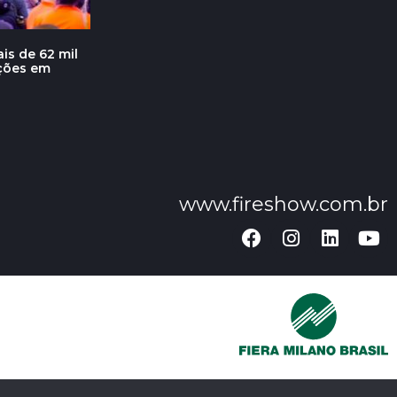
is de 62 mil
ações em
www.fireshow.com.br