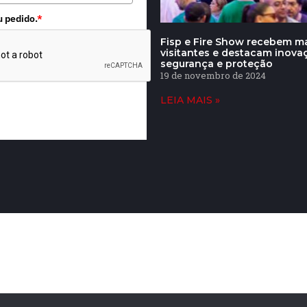
u pedido.
*
Fisp e Fire Show recebem ma
visitantes e destacam inov
segurança e proteção
19 de novembro de 2024
LEIA MAIS »