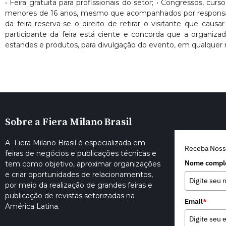
• Feira gratuita para profissionais do setor; • Congressos, cur
menores de 16 anos, mesmo que acompanhados por responsáveis. 
da feira reserva-se o direito de retirar o visitante que ca
participante da feira está ciente e concorda que a organiza
estandes e produtos, para divulgação do evento, em qualquer 
Sobre a Fiera Milano Brasil
A Fiera Milano Brasil é especializada em
Receba Noss
feiras de negócios e publicações técnicas e
Nome compl
tem como objetivo, aproximar organizações
e criar oportunidades de relacionamentos,
por meio da realização de grandes feiras e
publicação de revistas setorizadas na
Email
*
América Latina.