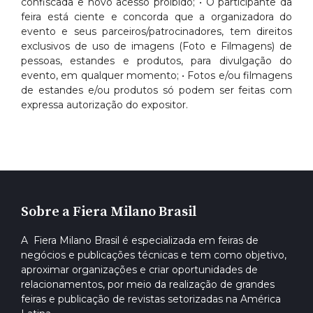
confiscada e novo acesso proibido; • O participante da
feira está ciente e concorda que a organizadora do
evento e seus parceiros/patrocinadores, tem direitos
exclusivos de uso de imagens (Foto e Filmagens) de
pessoas, estandes e produtos, para divulgação do
evento, em qualquer momento; • Fotos e/ou filmagens
de estandes e/ou produtos só podem ser feitas com
expressa autorização do expositor.
Sobre a Fiera Milano Brasil
A Fiera Milano Brasil é especializada em feiras de
negócios e publicações técnicas e tem como objetivo,
aproximar organizações e criar oportunidades de
relacionamentos, por meio da realização de grandes
feiras e publicação de revistas setorizadas na América