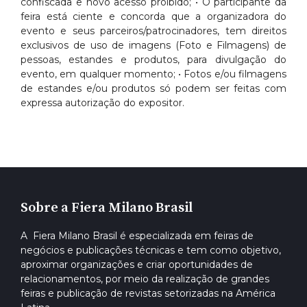
confiscada e novo acesso proibido; • O participante da
feira está ciente e concorda que a organizadora do
evento e seus parceiros/patrocinadores, tem direitos
exclusivos de uso de imagens (Foto e Filmagens) de
pessoas, estandes e produtos, para divulgação do
evento, em qualquer momento; • Fotos e/ou filmagens
de estandes e/ou produtos só podem ser feitas com
expressa autorização do expositor.
Sobre a Fiera Milano Brasil
A Fiera Milano Brasil é especializada em feiras de
negócios e publicações técnicas e tem como objetivo,
aproximar organizações e criar oportunidades de
relacionamentos, por meio da realização de grandes
feiras e publicação de revistas setorizadas na América