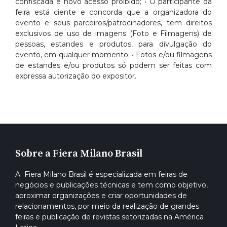
confiscada e novo acesso proibido; • O participante da
feira está ciente e concorda que a organizadora do
evento e seus parceiros/patrocinadores, tem direitos
exclusivos de uso de imagens (Foto e Filmagens) de
pessoas, estandes e produtos, para divulgação do
evento, em qualquer momento; • Fotos e/ou filmagens
de estandes e/ou produtos só podem ser feitas com
expressa autorização do expositor.
Sobre a Fiera Milano Brasil
A Fiera Milano Brasil é especializada em feiras de
negócios e publicações técnicas e tem como objetivo,
aproximar organizações e criar oportunidades de
relacionamentos, por meio da realização de grandes
feiras e publicação de revistas setorizadas na América