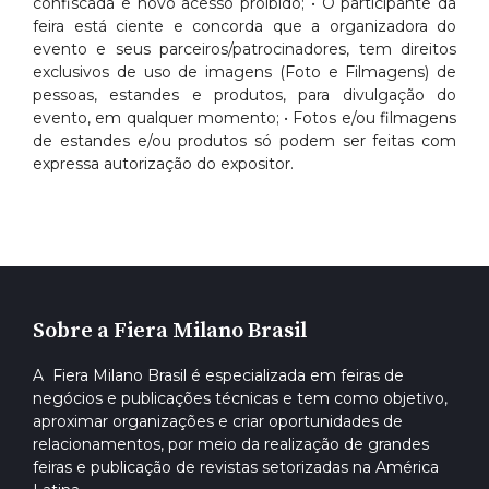
confiscada e novo acesso proibido; • O participante da
feira está ciente e concorda que a organizadora do
evento e seus parceiros/patrocinadores, tem direitos
exclusivos de uso de imagens (Foto e Filmagens) de
pessoas, estandes e produtos, para divulgação do
evento, em qualquer momento; • Fotos e/ou filmagens
de estandes e/ou produtos só podem ser feitas com
expressa autorização do expositor.
Sobre a Fiera Milano Brasil
A Fiera Milano Brasil é especializada em feiras de
negócios e publicações técnicas e tem como objetivo,
aproximar organizações e criar oportunidades de
relacionamentos, por meio da realização de grandes
feiras e publicação de revistas setorizadas na América