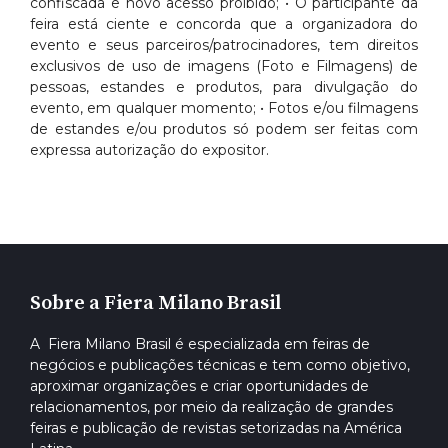
confiscada e novo acesso proibido; • O participante da
feira está ciente e concorda que a organizadora do
evento e seus parceiros/patrocinadores, tem direitos
exclusivos de uso de imagens (Foto e Filmagens) de
pessoas, estandes e produtos, para divulgação do
evento, em qualquer momento; • Fotos e/ou filmagens
de estandes e/ou produtos só podem ser feitas com
expressa autorização do expositor.
Sobre a Fiera Milano Brasil
A Fiera Milano Brasil é especializada em feiras de
negócios e publicações técnicas e tem como objetivo,
aproximar organizações e criar oportunidades de
relacionamentos, por meio da realização de grandes
feiras e publicação de revistas setorizadas na América