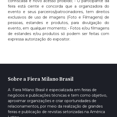
confiscada e novo acesso proibido; • O participante da
feira está ciente e concorda que a organizadora do
evento e seus parceiros/patrocinadores, tem direitos
exclusivos de uso de imagens (Foto e Filmagens) de
pessoas, estandes e produtos, para divulgação do
evento, em qualquer momento; • Fotos e/ou filmagens
de estandes e/ou produtos só podem ser feitas com
expressa autorização do expositor.
Sobre a Fiera Milano Brasil
A Fiera Milano Brasil é especializada em feiras de
negócios e publicações técnicas e tem como objetivo,
aproximar organizações e criar oportunidades de
relacionamentos, por meio da realização de grandes
feiras e publicação de revistas setorizadas na América