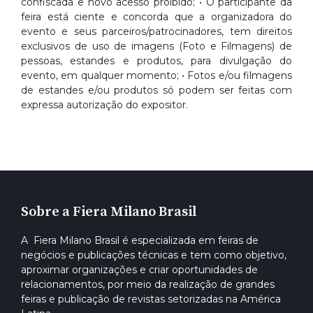
confiscada e novo acesso proibido; • O participante da
feira está ciente e concorda que a organizadora do
evento e seus parceiros/patrocinadores, tem direitos
exclusivos de uso de imagens (Foto e Filmagens) de
pessoas, estandes e produtos, para divulgação do
evento, em qualquer momento; • Fotos e/ou filmagens
de estandes e/ou produtos só podem ser feitas com
expressa autorização do expositor.
Sobre a Fiera Milano Brasil
A Fiera Milano Brasil é especializada em feiras de
negócios e publicações técnicas e tem como objetivo,
aproximar organizações e criar oportunidades de
relacionamentos, por meio da realização de grandes
feiras e publicação de revistas setorizadas na América