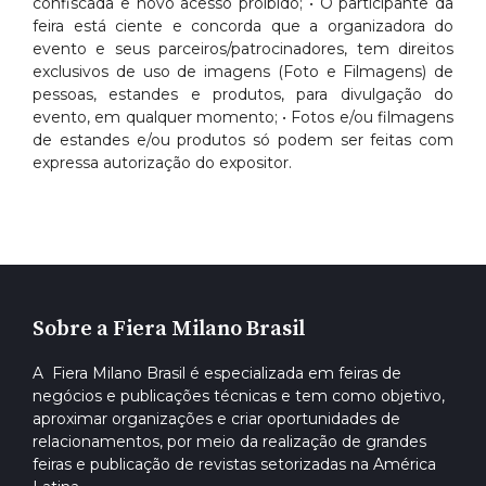
confiscada e novo acesso proibido; • O participante da
feira está ciente e concorda que a organizadora do
evento e seus parceiros/patrocinadores, tem direitos
exclusivos de uso de imagens (Foto e Filmagens) de
pessoas, estandes e produtos, para divulgação do
evento, em qualquer momento; • Fotos e/ou filmagens
de estandes e/ou produtos só podem ser feitas com
expressa autorização do expositor.
Sobre a Fiera Milano Brasil
A Fiera Milano Brasil é especializada em feiras de
negócios e publicações técnicas e tem como objetivo,
aproximar organizações e criar oportunidades de
relacionamentos, por meio da realização de grandes
feiras e publicação de revistas setorizadas na América