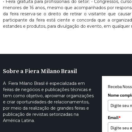
• Feira gratuita para profissionais do setor; • Congressos, cur
menores de 16 anos, mesmo que acompanhados por responsáveis. 
da feira reserva-se o direito de retirar o visitante que ca
participante da feira está ciente e concorda que a organiza
estandes e produtos, para divulgação do evento, em qualquer 
Sobre a Fiera Milano Brasil
A Fiera Milano Brasil é especializada em
Receba Noss
feiras de negócios e publicações técnicas e
Nome compl
tem como objetivo, aproximar organizações
e criar oportunidades de relacionamentos,
por meio da realização de grandes feiras e
publicação de revistas setorizadas na
Email
*
América Latina.