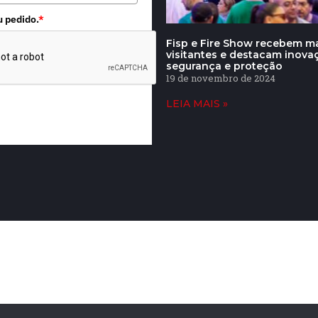
u pedido.
*
Fisp e Fire Show recebem ma
visitantes e destacam inov
segurança e proteção
19 de novembro de 2024
LEIA MAIS »