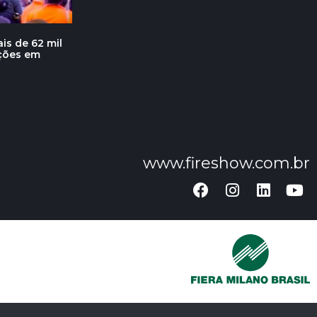
is de 62 mil
ações em
www.fireshow.com.br