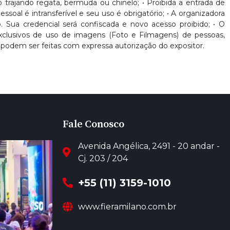
nto trajando regata, bermuda ou chinelo; • Proibida a entrada de
oal é intransferível e seu uso é obrigatório; • A organizadora
. Sua credencial será confiscada e novo acesso proibido; • O
 exclusivos de uso de imagens (Foto e Filmagens) de pessoas,
podem ser feitas com expressa autorização do expositor.
Fale Conosco
Avenida Angélica, 2491 - 20 andar -
Cj. 203 / 204
+55 (11) 3159-1010
www.fieramilano.com.br