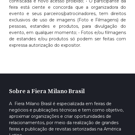
confiscada e novo acesso proibido; • O participante da
feira está ciente e concorda que a organizadora do
evento e seus parceiros/patrocinadores, tem direitos
exclusivos de uso de imagens (Foto e Filmagens) de
pessoas, estandes e produtos, para divulgação do
evento, em qualquer momento; • Fotos e/ou filmagens
de estandes e/ou produtos só podem ser feitas com
expressa autorização do expositor.
Sobre a Fiera Milano Brasil
A Fiera Milano Brasil é especializada em feiras de
negócios e publicações técnicas e tem como objetivo,
aproximar organizações e criar oportunidades de
relacionamentos, por meio da realização de grandes
feiras e publicação de revistas setorizadas na América