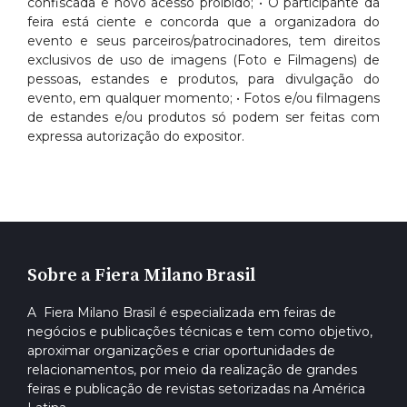
confiscada e novo acesso proibido; • O participante da
feira está ciente e concorda que a organizadora do
evento e seus parceiros/patrocinadores, tem direitos
exclusivos de uso de imagens (Foto e Filmagens) de
pessoas, estandes e produtos, para divulgação do
evento, em qualquer momento; • Fotos e/ou filmagens
de estandes e/ou produtos só podem ser feitas com
expressa autorização do expositor.
Sobre a Fiera Milano Brasil
A Fiera Milano Brasil é especializada em feiras de
negócios e publicações técnicas e tem como objetivo,
aproximar organizações e criar oportunidades de
relacionamentos, por meio da realização de grandes
feiras e publicação de revistas setorizadas na América