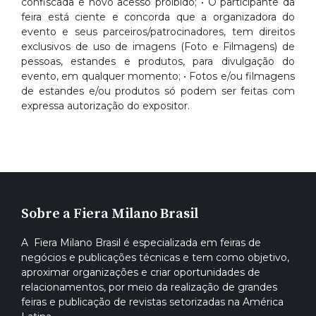
confiscada e novo acesso proibido; • O participante da
feira está ciente e concorda que a organizadora do
evento e seus parceiros/patrocinadores, tem direitos
exclusivos de uso de imagens (Foto e Filmagens) de
pessoas, estandes e produtos, para divulgação do
evento, em qualquer momento; • Fotos e/ou filmagens
de estandes e/ou produtos só podem ser feitas com
expressa autorização do expositor.
Sobre a Fiera Milano Brasil
A Fiera Milano Brasil é especializada em feiras de
negócios e publicações técnicas e tem como objetivo,
aproximar organizações e criar oportunidades de
relacionamentos, por meio da realização de grandes
feiras e publicação de revistas setorizadas na América