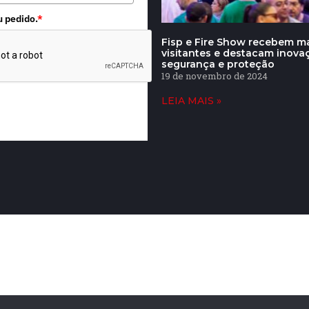
u pedido.
*
Fisp e Fire Show recebem ma
visitantes e destacam inov
segurança e proteção
19 de novembro de 2024
LEIA MAIS »