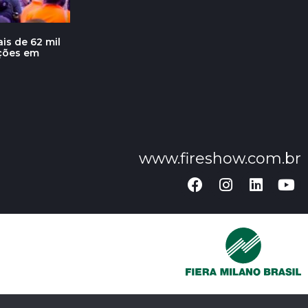
is de 62 mil
ações em
www.fireshow.com.br