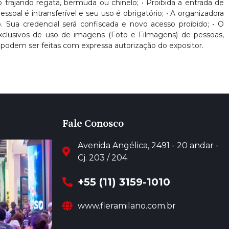
nto trajando regata, bermuda ou chinelo; • Proibida a entrada de
oal é intransferível e seu uso é obrigatório; • A organizadora
. Sua credencial será confiscada e novo acesso proibido; • O
 exclusivos de uso de imagens (Foto e Filmagens) de pessoas,
podem ser feitas com expressa autorização do expositor.
Fale Conosco
Avenida Angélica, 2491 - 20 andar -
Cj. 203 / 204
+55 (11) 3159-1010
www.fieramilano.com.br