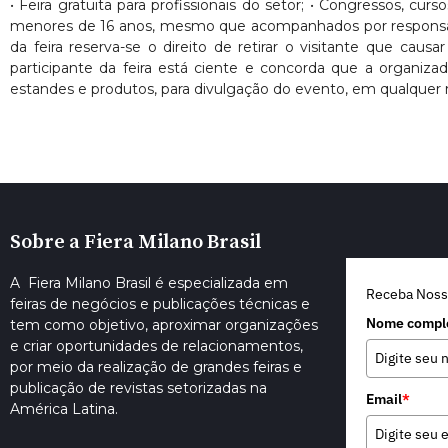
• Feira gratuita para profissionais do setor; • Congressos, cur
menores de 16 anos, mesmo que acompanhados por responsáveis. 
da feira reserva-se o direito de retirar o visitante que ca
participante da feira está ciente e concorda que a organiza
estandes e produtos, para divulgação do evento, em qualquer 
Sobre a Fiera Milano Brasil
A Fiera Milano Brasil é especializada em
Receba Noss
feiras de negócios e publicações técnicas e
Nome compl
tem como objetivo, aproximar organizações
e criar oportunidades de relacionamentos,
por meio da realização de grandes feiras e
publicação de revistas setorizadas na
Email
*
América Latina.