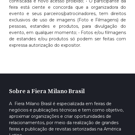
confiscada e novo acesso proibido; • O participante da
feira está ciente e concorda que a organizadora do
evento e seus parceiros/patrocinadores, tem direitos
exclusivos de uso de imagens (Foto e Filmagens) de
pessoas, estandes e produtos, para divulgação do
evento, em qualquer momento; • Fotos e/ou filmagens
de estandes e/ou produtos só podem ser feitas com
expressa autorização do expositor.
Sobre a Fiera Milano Brasil
A Fiera Milano Brasil é especializada em feiras de
negócios e publicações técnicas e tem como objetivo,
aproximar organizações e criar oportunidades de
relacionamentos, por meio da realização de grandes
feiras e publicação de revistas setorizadas na América