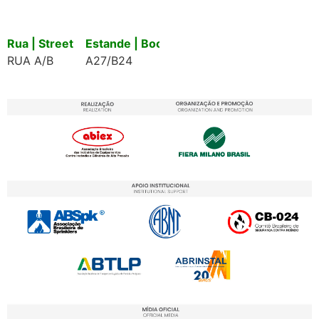
Rua | Street
Estande | Booth
RUA A/B
A27/B24