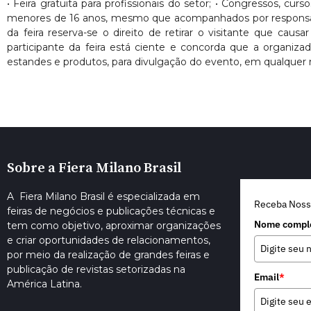
• Feira gratuita para profissionais do setor; • Congressos, cur
menores de 16 anos, mesmo que acompanhados por responsáveis. 
da feira reserva-se o direito de retirar o visitante que ca
participante da feira está ciente e concorda que a organiza
estandes e produtos, para divulgação do evento, em qualquer 
Sobre a Fiera Milano Brasil
A Fiera Milano Brasil é especializada em
Receba Noss
feiras de negócios e publicações técnicas e
Nome compl
tem como objetivo, aproximar organizações
e criar oportunidades de relacionamentos,
por meio da realização de grandes feiras e
publicação de revistas setorizadas na
Email
*
América Latina.