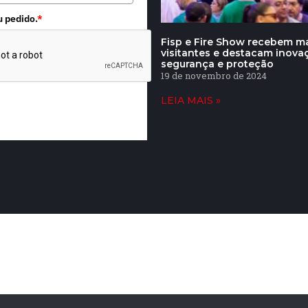
u pedido.
*
Fisp e Fire Show recebem ma
visitantes e destacam inov
segurança e proteção
19 de novembro de 2024
LEIA MAIS »