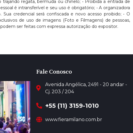
nto trajando regata, bermuda ou chinelo; • Proibida a entrada de
oal é intransferível e seu uso é obrigatório; • A organizadora
. Sua credencial será confiscada e novo acesso proibido; • O
 exclusivos de uso de imagens (Foto e Filmagens) de pessoas,
podem ser feitas com expressa autorização do expositor.
Fale Conosco
Avenida Angélica, 2491 - 20 andar -
Cj. 203 / 204
+55 (11) 3159-1010
www.fieramilano.com.br