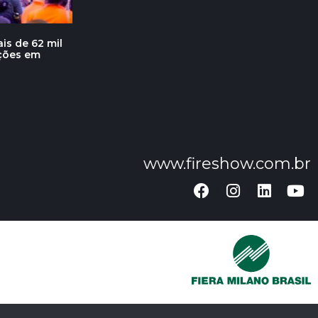
is de 62 mil
ações em
www.fireshow.com.br