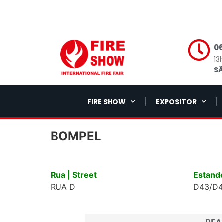
06
13
SÃ
FIRE SHOW
EXPOSITOR
BOMPEL
Rua | Street
Estande
RUA D
D43/D