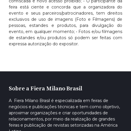
confiscada e novo acesso proibido; • O participante da
feira está ciente e concorda que a organizadora do
evento e seus parceiros/patrocinadores, tem direitos
exclusivos de uso de imagens (Foto e Filmagens) de
pessoas, estandes e produtos, para divulgação do
evento, em qualquer momento; • Fotos e/ou filmagens
de estandes e/ou produtos só podem ser feitas com
expressa autorização do expositor.
Sobre a Fiera Milano Brasil
A Fiera Milano Brasil é especializada em feiras de
negócios e publicações técnicas e tem como objetivo,
aproximar organizações e criar oportunidades de
relacionamentos, por meio da realização de grandes
feiras e publicação de revistas setorizadas na América