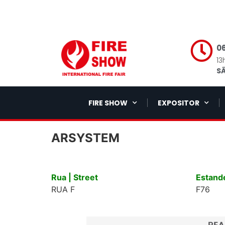
06
13
SÃ
FIRE SHOW
EXPOSITOR
ARSYSTEM
Rua | Street
Estande
RUA F
F76