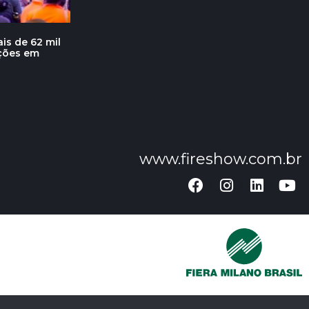
is de 62 mil
ações em
www.fireshow.com.br