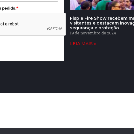
u pedido.
*
Fisp e Fire Show recebem ma
visitantes e destacam inov
segurança e proteção
19 de novembro de 2024
LEIA MAIS »