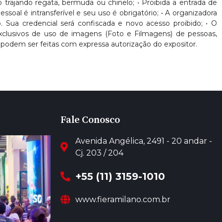
nto trajando regata, bermuda ou chinelo; • Proibida a entrada de
oal é intransferível e seu uso é obrigatório; • A organizadora
. Sua credencial será confiscada e novo acesso proibido; • O
 exclusivos de uso de imagens (Foto e Filmagens) de pessoas,
podem ser feitas com expressa autorização do expositor.
Fale Conosco
Avenida Angélica, 2491 - 20 andar -
Cj. 203 / 204
+55 (11) 3159-1010
www.fieramilano.com.br