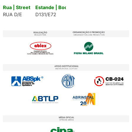
Rua | Street
Estande | Booth
RUA D/E
D131/E72