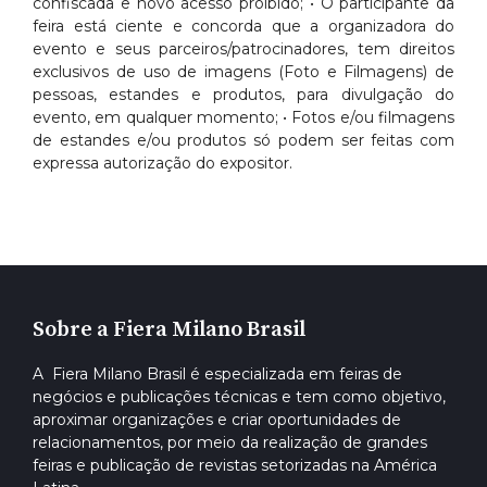
confiscada e novo acesso proibido; • O participante da
feira está ciente e concorda que a organizadora do
evento e seus parceiros/patrocinadores, tem direitos
exclusivos de uso de imagens (Foto e Filmagens) de
pessoas, estandes e produtos, para divulgação do
evento, em qualquer momento; • Fotos e/ou filmagens
de estandes e/ou produtos só podem ser feitas com
expressa autorização do expositor.
Sobre a Fiera Milano Brasil
A Fiera Milano Brasil é especializada em feiras de
negócios e publicações técnicas e tem como objetivo,
aproximar organizações e criar oportunidades de
relacionamentos, por meio da realização de grandes
feiras e publicação de revistas setorizadas na América