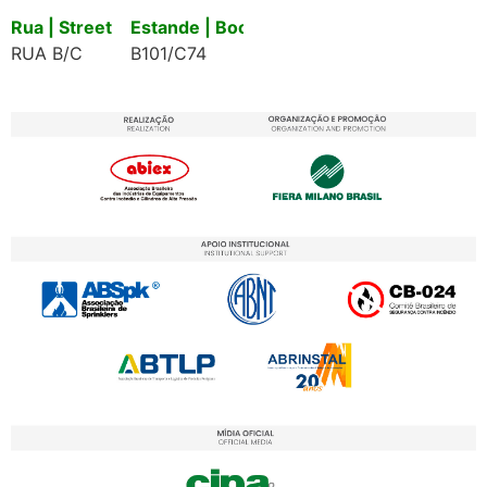
Rua | Street
Estande | Booth
RUA B/C
B101/C74