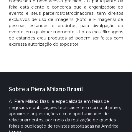
confiscada e novo acesso proibido; • O participante da
feira está ciente e concorda que a organizadora do
evento e seus parceiros/patrocinadores, tem direitos
exclusivos de uso de imagens (Foto e Filmagens) de
pessoas, estandes e produtos, para divulgação do
evento, em qualquer momento; • Fotos e/ou filmagens
de estandes e/ou produtos só podem ser feitas com
expressa autorização do expositor.
Sobre a Fiera Milano Brasil
A Fiera Milano Brasil é especializada em feiras de
negócios e publicações técnicas e tem como objetivo,
aproximar organizações e criar oportunidades de
relacionamentos, por meio da realização de grandes
feiras e publicação de revistas setorizadas na América