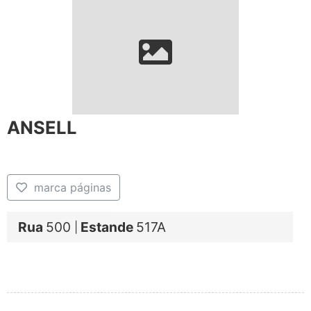
ANSELL
marca páginas
Rua
500
Estande
517A
|